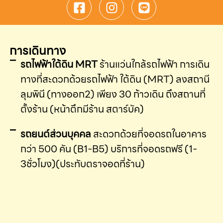
การเดินทาง
รถไฟฟ้าใต้ดิน MRT
ร้านแว่นใกล้รถไฟฟ้า การเดิน
ทางที่สะดวกด้วยรถไฟฟ้า ใต้ดิน (MRT) ลงสถานี
ลุมพินี (ทางออก2) เพียง 30 ก้าวเดิน ถึงสถานที่
ตั้งร้าน (หน้าตึกมีร้าน สตาร์บัค)
รถยนต์ส่วนบุคคล
สะดวกด้วยที่จอดรถในอาคาร
กว่า 500 คัน (B1-B5) บริการที่จอดรถฟรี (1-
3ชั่วโมง)(ประทับตราจอดที่ร้าน)