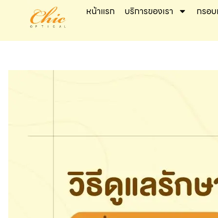
หน้าแรก
บริการของเรา
กรอบ