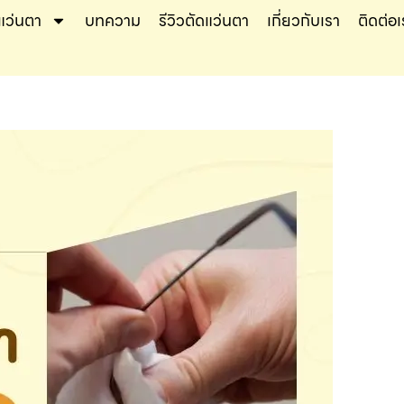
แว่นตา
บทความ
รีวิวตัดแว่นตา
เกี่ยวกับเรา
ติดต่อเ