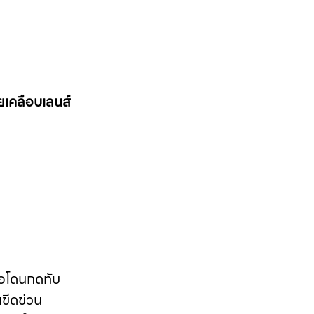
เคลือบเลนส์
ือโดนกดทับ
ยขีดข่วน