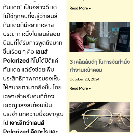
กันแดด” เป็นอย่างดี แต่
Read More »
ไม่ใช่ทุกคนที่จะรู้ว่าเลนส์
กันแดดก็มีหลากหลาย
ประเภท หนึ่งในเลนส์ยอด
นิยมที่ได้รับการพูดถึงมาก
ขึ้นเรื่อย ๆ คือ
เลนส์
Polarized
ที่ไม่ได้มีดีแค่
3 เคล็ดลับดีๆ ในการจัดท่านั่ง
กันแดด แต่ยังช่วยเพิ่ม
ทำงานหน้าคอม
ประสิทธิภาพการมองเห็น
October 20, 2024
ให้สบายตามากยิ่งขึ้น โดย
Read More »
เฉพาะสำหรับคนที่ต้อง
เผชิญแสงสะท้อนเป็น
ประจำ
บทความนี้จะพาคุณ
ไป
เจาะลึกว่าเลนส์
Polarized คืออะไร และ