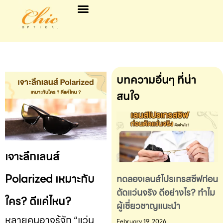
บทความอื่นๆ ที่น่า
สนใจ
เจาะลึกเลนส์
Polarized เหมาะกับ
ทดลองเลนส์โปรเกรสซีฟก่อน
ตัดแว่นจริง ดีอย่างไร? ทำไม
ใคร? ดีแค่ไหน?
ผู้เชี่ยวชาญแนะนำ
หลายคนอาจรู้จัก “แว่น
February 19, 2026