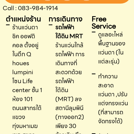
Call : 083-984-1914
ตำแหน่งร้าน
การเดินทาง
Free
Service
ร้านแว่นตา
รถไฟฟ้า
ดูแลอะไหล่
ชิค ออฟติ
ใต้ดิน MRT
พื้นฐานของ
คอล ตั้งอยู่
ร้านแว่นใกล้
เเว่นตา (ใน
ในตึก Q
รถไฟฟ้า การ
แต่ละรุ่น)
houes
เดินทางที่
lumpini
สะดวกด้วย
ทำความ
โซน Life
รถไฟฟ้า
สะอาด
center ชั้น 1
ใต้ดิน
แว่นตา ,ปรับ
ห้อง 101
(MRT) ลง
แต่งทรงแว่น
ถนนสาทรใต้
สถานีลุมพินี
(ที่สามารถ
แขวง
(ทางออก2)
จัดทรงได้)
ทุ่งมหาเมฆ
เพียง 30