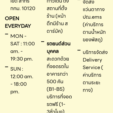
เขต สาทร
ก้าวเดิน ถึง
จัดส่ง
กทม. 10120
สถานที่ตั้ง
แว่นตาทาง
ร้าน (หน้า
ปณ.ems
OPEN
ตึกมีร้าน ส
(ค่าบริการ
EVERYDAY
ตาร์บัค)
ตามน้ำหนัก
MON -
ของพัสดุ)
SAT : 11:00
รถยนต์ส่วน
am. -
บุคคล
บริการจัดส่ง
19:30 pm.
สะดวกด้วย
Delivery
ที่จอดรถใน
Service (
SUN :
อาคารกว่า
ค่าบริการ
12:00 am.
500 คัน
ตามระยะ
- 18:00
(B1-B5)
ทาง)
pm.
บริการที่จอด
รถฟรี (1-
3ชั่วโมง)