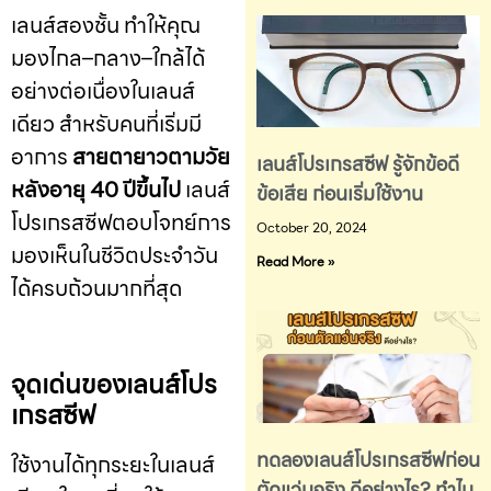
เลนส์สองชั้น ทำให้คุณ
มองไกล–กลาง–ใกล้ได้
อย่างต่อเนื่องในเลนส์
เดียว
สำหรับคนที่เริ่มมี
อาการ
สายตายาวตามวัย
เลนส์โปรเกรสซีฟ รู้จักข้อดี
หลังอายุ 40 ปีขึ้นไป
เลนส์
ข้อเสีย ก่อนเริ่มใช้งาน
โปรเกรสซีฟตอบโจทย์การ
October 20, 2024
มองเห็นในชีวิตประจำวัน
Read More »
ได้ครบถ้วนมากที่สุด
จุดเด่นของเลนส์โปร
เกรสซีฟ
ทดลองเลนส์โปรเกรสซีฟก่อน
ใช้งานได้ทุกระยะในเลนส์
ตัดแว่นจริง ดีอย่างไร? ทำไม