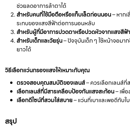
ช่วยลดอาการล้าตาได้
สำหรับคนที่ใช้มือถือหรือแท็บเล็ตก่อนนอน
– หากเล
ระทบของแสงสีฟ้าต่อการนอนหลับ
สำหรับผู้ที่มีอาการปวดตาหรือปวดหัวจากแสงสีฟ้
สำหรับเด็กและวัยรุ่น
– ปัจจุบันเด็ก ๆ ใช้หน้าจ
ยาวได้
วิธีเลือกแว่นกรองแสงให้เหมาะกับคุณ
ตรวจสอบคุณสมบัติของเลนส์
– ควรเลือกเลนส์ที
เลือกเลนส์ที่มีสารเคลือบป้องกันแสงสะท้อน
– เพื่
เลือกดีไซน์ที่สวมใส่สบาย
– แว่นที่เบาและพอดีกับใบห
สรุป