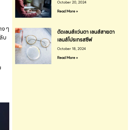
October 20, 2024
Read More »
าง ๆ
ตัดเลนส์แว่นตา เลนส์สายตา
ลับ
เลนส์โปรเกรสซีฟ
October 18, 2024
Read More »
บ