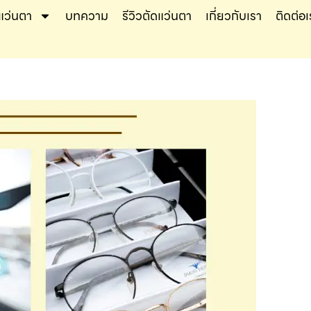
แว่นตา
บทความ
รีวิวตัดแว่นตา
เกี่ยวกับเรา
ติดต่อเ