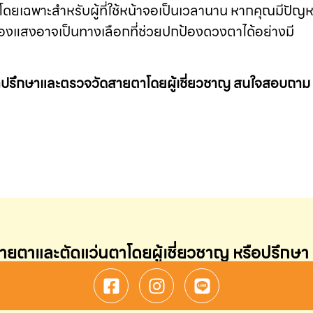
 โดยเฉพาะสำหรับผู้ที่ใช้หน้าจอเป็นเวลานาน หากคุณมีปัญห
องแสงอาจเป็นทางเลือกที่ช่วยปกป้องดวงตาได้อย่างมี
ำปรึกษาและตรวจวัดสายตาโดยผู้เชี่ยวชาญ สนใจสอบถาม
ยตาและตัดแว่นตาโดยผู้เชี่ยวชาญ หรือปรึกษา