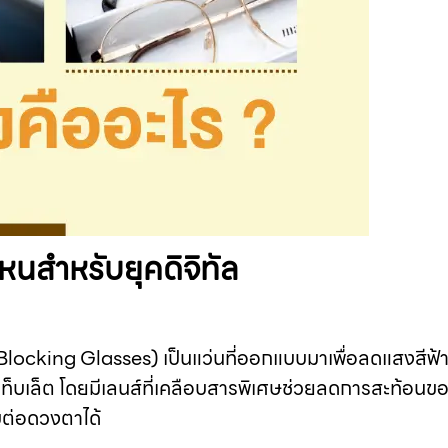
หนสำหรับยุคดิจิทัล
locking Glasses) เป็นแว่นที่ออกแบบมาเพื่อลดแสงสีฟ้
ะแท็บเล็ต โดยมีเลนส์ที่เคลือบสารพิเศษช่วยลดการสะท้อนข
บต่อดวงตาได้