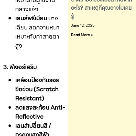
อะไร? สาเหตุที่คุณอาจไม่เคย
กลางแจ้ง
รู้
เลนส์พรีเมียม
บาง
เฉียบ ลดความหนา
June 12, 2025
เหมาะกับค่าสายตา
Read More »
สูง
3. ฟีเจอร์เสริม
เคลือบป้องกันรอย
ขีดข่วน (Scratch
Resistant)
ลดแสงสะท้อน Anti-
Reflective
เลนส์เปลี่ยนสี /
กรองแสงสีฟ้า