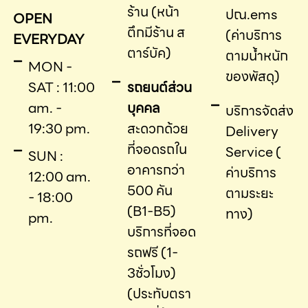
ร้าน (หน้า
ปณ.ems
OPEN
ตึกมีร้าน ส
(ค่าบริการ
EVERYDAY
ตาร์บัค)
ตามน้ำหนัก
MON -
ของพัสดุ)
SAT : 11:00
รถยนต์ส่วน
am. -
บุคคล
บริการจัดส่ง
19:30 pm.
สะดวกด้วย
Delivery
ที่จอดรถใน
Service (
SUN :
อาคารกว่า
ค่าบริการ
12:00 am.
500 คัน
ตามระยะ
- 18:00
(B1-B5)
ทาง)
pm.
บริการที่จอด
รถฟรี (1-
3ชั่วโมง)
(ประทับตรา