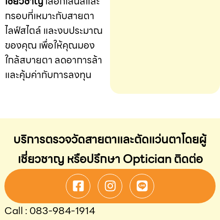
เชี่ยวชาญ
เลือกเลนส์และ
กรอบที่เหมาะกับสายตา
ไลฟ์สไตล์ และงบประมาณ
ของคุณ เพื่อให้คุณมอง
ใกล้สบายตา ลดอาการล้า
และคุ้มค่ากับการลงทุน
บริการตรวจวัดสายตาและตัดแว่นตาโดยผู้
เชี่ยวชาญ หรือปรึกษา Optician ติดต่อ
Call : 083-984-1914