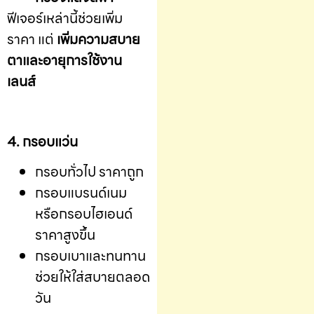
ฟีเจอร์เหล่านี้ช่วยเพิ่ม
ราคา แต่
เพิ่มความสบาย
ตาและอายุการใช้งาน
เลนส์
4. กรอบแว่น
กรอบทั่วไป ราคาถูก
กรอบแบรนด์เนม
หรือกรอบไฮเอนด์
ราคาสูงขึ้น
กรอบเบาและทนทาน
ช่วยให้ใส่สบายตลอด
วัน