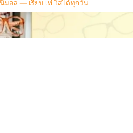
มอล — เรียบ เท่ ใส่ได้ทุกวัน