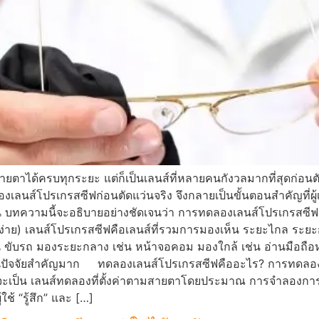
ายตาได้ครบทุกระยะ แต่ก็เป็นเลนส์ที่หลายคนกังวลมากที่สุดก่อนตั
ดลองเลนส์โปรเกรสซีฟก่อนตัดแว่นจริง จึงกลายเป็นขั้นตอนสำคัญที่
น บทความนี้จะอธิบายอย่างชัดเจนว่า การทดลองเลนส์โปรเกรสซีฟคือ
่าย) เลนส์โปรเกรสซีฟคือเลนส์ที่รวมการมองเห็น ระยะไกล ระยะก
 ขับรถ มองระยะกลาง เช่น หน้าจอคอม มองใกล้ เช่น อ่านมือถือหรือ
ึงเป็นปัจจัยสำคัญมาก ทดลองเลนส์โปรเกรสซีฟคืออะไร? การทดลอง
มักจะเป็น เลนส์ทดลองที่ตั้งค่าตามสายตาโดยประมาณ การจำลองก
ช้ “รู้สึก” และ […]