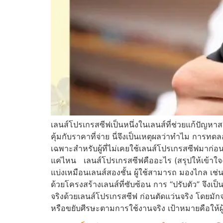
เลนส์โปรเกรสซีฟเป็นหนึ่งในเลนส์ที่ช่วยแก้ปัญหาส
คุ้มกับราคาที่จ่าย นี่จึงเป็นเหตุผลว่าทำไม การท
เฉพาะสำหรับผู้ที่ไม่เคยใช้เลนส์โปรเกรสซีฟมาก่อ
แค่ไหน เลนส์โปรเกรสซีฟคืออะไร (สรุปให้เข้าใจง
แบ่งเหมือนเลนส์สองชั้น ผู้ใช้สามารถ มองไกล เช่น
ด้วยโครงสร้างเลนส์ที่ซับซ้อน การ “ปรับตัว” จ
จริงด้วยเลนส์โปรเกรสซีฟ ก่อนตัดแว่นจริง โดย
หรือขยับศีรษะตามการใช้งานจริง เป้าหมายคือให้ผู้ใ